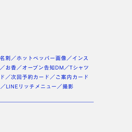
名刺／ホットペッパー画像／インス
／お香／オープン告知DM／Tシャツ
ド／次回予約カード／ご案内カード
／LINEリッチメニュー／撮影