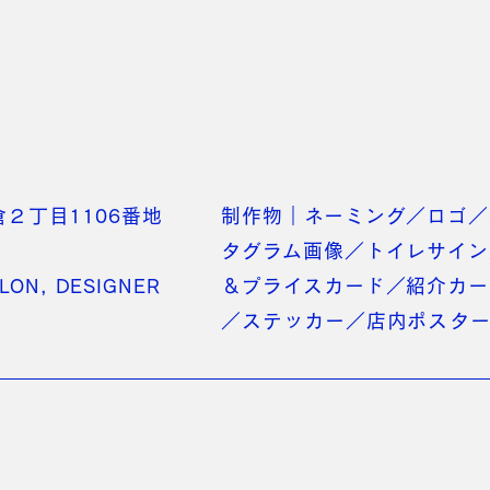
倉２丁目1106番地
制作物｜ネーミング／ロゴ／
タグラム画像／トイレサイン
ALON, DESIGNER
＆プライスカード／紹介カー
／ステッカー／店内ポスター