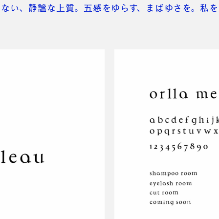
らない、静謐な上質。五感をゆらす、まばゆさを。私